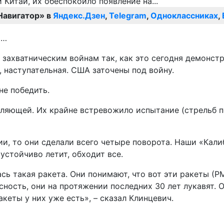
Навигатор» в
Яндекс.Дзен
,
Telegram
,
Одноклассниках
,
о…
захватническим войнам так, как это сегодня демонстр
 наступательная. США заточены под войну.
не победить.
вляющей. Их крайне встревожило испытание (стрельб 
и, то они сделали всего четыре поворота. Наши «Кали
 устойчиво летит, обходит все.
сь такая ракета. Они понимают, что вот эти ракеты (РМ
сность, они на протяжении последних 30 лет лукавят. 
акеты у них уже есть», – сказал Клинцевич.