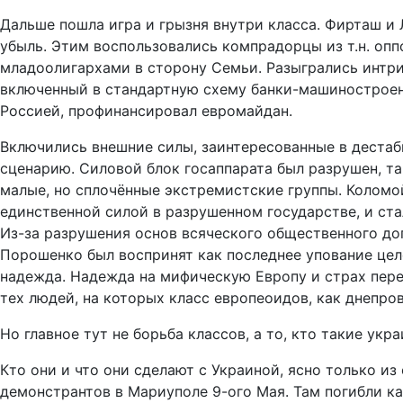
Дальше пошла игра и грызня внутри класса. Фирташ и 
убыль. Этим воспользовались компрадорцы из т.н. опп
младоолигархами в сторону Семьи. Разыгрались интри
включенный в стандартную схему банки-машиностроен
Россией, профинансировал евромайдан.
Включились внешние силы, заинтересованные в дестаб
сценарию. Силовой блок госаппарата был разрушен, та
малые, но сплочённые экстремистские группы. Коломо
единственной силой в разрушенном государстве, и ст
Из-за разрушения основ всяческого общественного дог
Порошенко был воспринят как последнее упование цел
надежда. Надежда на мифическую Европу и страх пере
тех людей, на которых класс европеоидов, как днепров
Но главное тут не борьба классов, а то, кто такие укр
Кто они и что они сделают с Украиной, ясно только и
демонстрантов в Мариуполе 9-ого Мая. Там погибли к