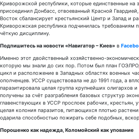
Криворожской республики, которые единственные на э
присоединил Донбасс, отвоеванный Красной Гвардией,
Восток сбалансирует крестьянский Центр и Запад и ра
Криворожская республика подчинилась требованиям па
чёткую дисциплину.
Подпишитесь на новости «Навигатор – Киев»
в
Facebo
Именно этот двойственный хозяйственно-экономически
которую мы знали до сих пор. Потом был план ГОЭЛРО
цикл и расположение в Западных областях военных час
ополченцев. УССР существовала не до 1991 года, а впл
паразитировала целая группа крупнейших олигархов и
получены за счёт разграбления базовых структур экон
главенствующих в УССР прослоек рабочих, крестьян, у
целая колония паразитов, питающихся плотью растения
одарила способностью пожирать себе подобных, вскор
Порошенко как надежда, Коломойский как упование