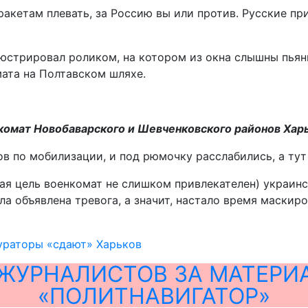
ракетам плевать, за Россию вы или против. Русские пр
люстрировал роликом, на котором из окна слышны пьян
мата на Полтавском шляхе.
комат Новобаварского и Шевченковского районов Харь
ов по мобилизации, и под рюмочку расслабились, а ту
нная цель военкомат не слишком привлекателен) украи
ла объявлена тревога, а значит, настало время маскир
ураторы «сдают» Харьков
ЖУРНАЛИСТОВ ЗА МАТЕРИ
«ПОЛИТНАВИГАТОР»