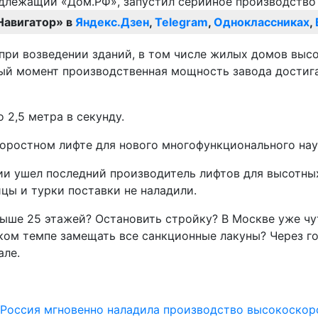
Навигатор» в
Яндекс.Дзен
,
Telegram
,
Одноклассниках
,
ри возведении зданий, в том числе жилых домов высот
ый момент производственная мощность завода достигае
2,5 метра в секунду.
коростном лифте для нового многофункционального на
ссии ушел последний производитель лифтов для высотны
йцы и турки поставки не наладили.
ыше 25 этажей? Остановить стройку? В Москве уже чут
аком темпе замещать все санкционные лакуны? Через г
але.
: Россия мгновенно наладила производство высокоско