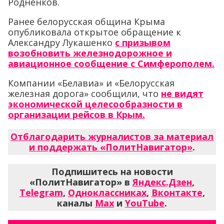
возобновить железнодорожное и
авиационное сообщение с Симферополем.
Компании «Белавиа» и «Белорусская
железная дорога» сообщили, что
не видят
экономической целес
ообразности в
организации
рейсов
в Крым
.
Отблагодарить журналистов за материал
и поддержать «ПолитНавигатор»
.
Подпишитесь на новости
«ПолитНавигатор» в
Яндекс.Дзен
,
Telegram
,
Одноклассниках
,
Вконтакте
,
каналы
Max
и
YouTube
.
Последние новости
Ошибка сети...