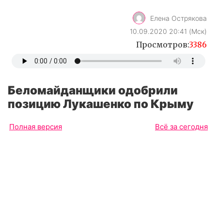
Беломайданщики одобрили
позицию Лукашенко по Крыму
Полная версия
Всё за сегодня
Бежавшие (согласно версии белорусских
властей) на Украину или насильно
депортированные по собственной версии