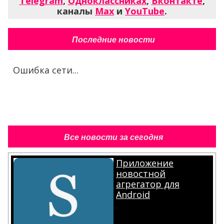
Telegram
,
Одноклассниках
,
Вконтакте
,
каналы
Max
и
YouTube
.
Последние новости
Ошибка сети...
Все новости за сегодня
Приложение
новостной
агрегатор для
Android
.