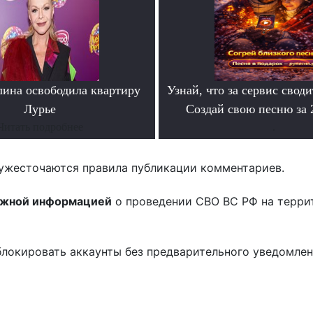
лина освободила квартиру
Узнай, что за сервис своди
Лурье
Создай свою песню за
Читать подробнее
.
ужесточаются правила публикации комментариев.
ожной информацией
о проведении СВО ВС РФ на терри
блокировать аккаунты без предварительного уведомле
!