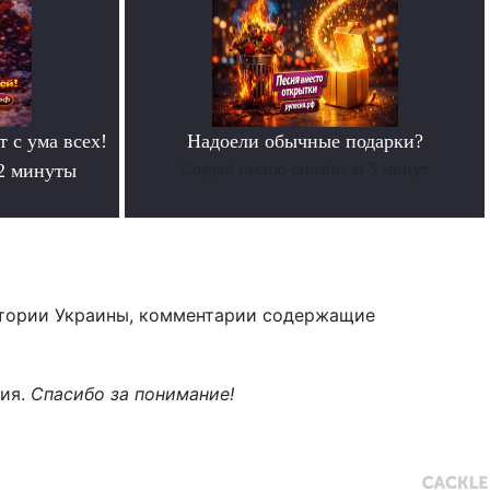
т с ума всех!
Надоели обычные подарки?
 2 минуты
Создай песню онлайн за 5 минут
тории Украины, комментарии содержащие
ния.
Спасибо за понимание!