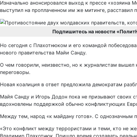
Изначально анонсировался выход к прессе «хозяина М
выступил на проплаченном им же митинге, расставил п
Подпишитесь на новости «Полит
Но сегодня с Плахотнюком и его командой побеседова
нового правительства Майи Санду.
О чем говорили, неизвестно, но к журналистам вышел 
переговоры.
Новая коалиция в ответ предложила демократам разбл
Майя Санду и Игорь Додон пока не призывают своих с
вдохновлены поддержкой обычно конфликтующих Европ
Между тем, народ «к майдану готов». С однозначным 
«Это конфликт между террористами и теми, кто не ж
Владимир Плахотнюк. Пришло время создавать реальн