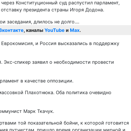
 через Конституционный суд распустил парламент,
 отставку президента страны Игоря Додона.
Вконтакте
, каналы
YouTube
и
Max
.
 Еврокомисия, и Россия высказались в поддержку
ой. Экс-спикер заявил о необходимости провести
рламент в качестве оппозиции.
массовкой Плахотнюка. Оба политика очевидно
оммунист Марк Ткачук.
твами той показательной бойни, к которой готовится
ния путчистам, пришло время организации мирной и