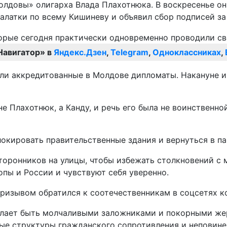
олдовы» олигарха Влада Плахотнюка. В воскресенье он
алатки по всему Кишиневу и объявил сбор подписей за
Навигатор» в
Яндекс.Дзен
,
Telegram
,
Одноклассниках
,
ли аккредитованные в Молдове дипломаты. Накануне и
не Плахотнюк, а Канду, и речь его была не воинственн
окировать правительственные здания и вернуться в па
торонников на улицы, чтобы избежать столкновений с 
ы и России и чувствуют себя уверенно.
призывом обратился к соотечественникам в соцсетях к
елает быть молчаливыми заложниками и покорными жер
ые структуры гражданского сопротивления и неповине