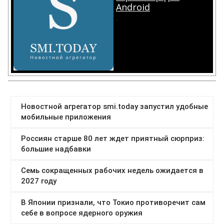
Android
.