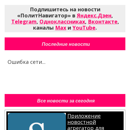
Подпишитесь на новости
«ПолитНавигатор» в
Яндекс.Дзен
,
Telegram
,
Одноклассниках
,
Вконтакте
,
каналы
Max
и
YouTube
.
Последние новости
Ошибка сети...
Все новости за сегодня
Приложение
новостной
агрегатор для