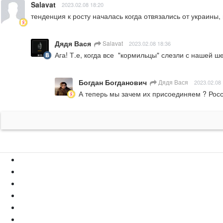
Salavat
2023.02.08 18:20
тенденция к росту началась когда отвязались от украины, 
Дядя Вася
Salavat
2023.02.08 18:36
Ага! Т.е, когда все  "кормильцы" слезли с нашей ше
Богдан Богданович
Дядя Вася
2023.02.08 
А теперь мы зачем их присоединяем ? Росс