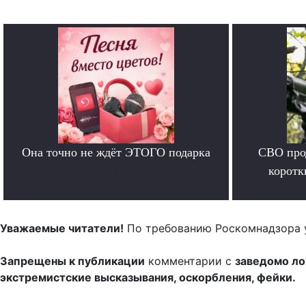
Она точно не ждёт ЭТОГО подарка
СВО прод
.
коротк
Уважаемые читатели!
По требованию Роскомнадзора 
Запрещены к публикации
комментарии с
заведомо л
экстремистские высказывания, оскорбления, фейки.