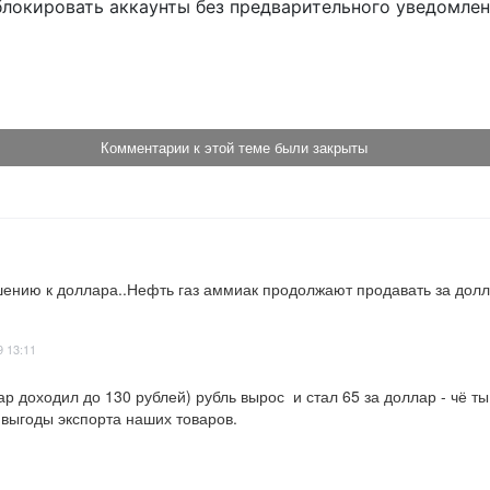
блокировать аккаунты без предварительного уведомле
!
Комментарии к этой теме были закрыты
шению к доллара..Нефть газ аммиак продолжают продавать за долла
9 13:11
ар доходил до 130 рублей) рубль вырос  и стал 65 за доллар - чё т
ыгоды экспорта наших товаров.
