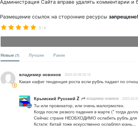
Администрация Сайта вправе удалять комментарии и 
Размещение ссылок на сторонние ресурсы
запрещено
/
5
4
Новые
Лучшие
Ранее
(7)
владимир новиков
2023.02.08 22:16
Какая нафиг тенденция роста если рубль падает по отно
Крымский Русский Z
владимир новиков
2023.02.0
Ты или провокатор, или очень малогрмотен.

Когда после резкого падения в марте (* тогда долл
Сейчас стране НЕОБХОДИМО ослабить рубль для в
Кстати: Китай тоже искусственно ослаблял юань...