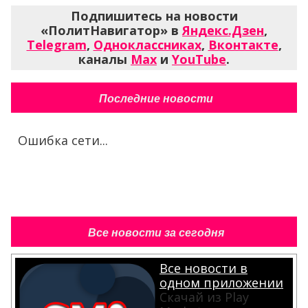
Подпишитесь на новости
«ПолитНавигатор» в
Яндекс.Дзен
,
Telegram
,
Одноклассниках
,
Вконтакте
,
каналы
Max
и
YouTube
.
Последние новости
Ошибка сети...
Все новости за сегодня
Все новости в
одном приложении
Скачай из Play