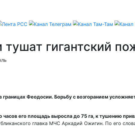
 тушат гигантский по
оль
в границах Феодосии. Борьбу с возгоранием усложняет
о часов его площадь выросла до 75 га, к тушению пр
убликанского главка МЧС Аркадий Ожигин. По его слов