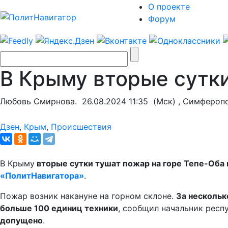
О проекте
Форум
В Крыму вторые сутки
Любовь Смирнова.
26.08.2024 11:35
(Мск) , Симфероп
Дзен
,
Крым
,
Происшествия
В Крыму
вторые сутки тушат пожар на горе Тепе-Оба 
«ПолитНавигатора»
.
Пожар возник накануне на горном склоне.
За нескольк
больше 100 единиц техники
, сообщил начальник респ
допущено
.