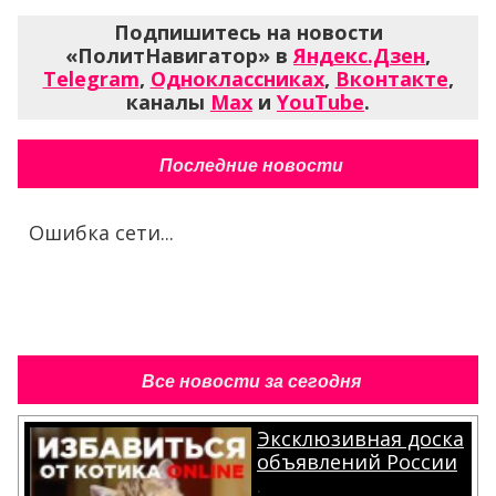
Подпишитесь на новости
«ПолитНавигатор» в
Яндекс.Дзен
,
Telegram
,
Одноклассниках
,
Вконтакте
,
каналы
Max
и
YouTube
.
Последние новости
Ошибка сети...
Все новости за сегодня
Эксклюзивная доска
объявлений России
.