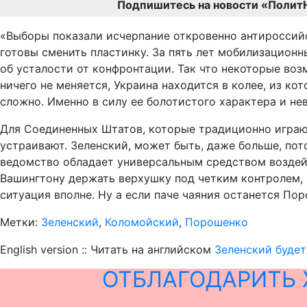
Подпишитесь на новости «Полит
«Выборы показали исчерпание откровенно антироссийс
готовы сменить пластинку. За пять лет мобилизационн
об усталости от конфронтации. Так что некоторые воз
ничего не меняется, Украина находится в колее, из к
сложно. Именно в силу ее болотистого характера и не
Для Соединенных Штатов, которые традиционно играют
устраивают. Зеленский, может быть, даже больше, по
ведомство обладает универсальным средством воздейс
Вашингтону держать верхушку под четким контролем, п
ситуация вполне. Ну а если паче чаяния останется Поро
Метки:
Зеленский
,
Коломойский
,
Порошенко
English version :: Читать на английском
Зеленский буде
ОТБЛАГОДАРИТЬ 