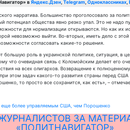
Навигатор» в
Яндекс.Дзен
,
Telegram
,
Одноклассниках
,
кого нарратива. Большинство проголосовало за полит
ый потенциал общества явно резко упал. Это не надо 
можности для нормализации открываются. Но как их ис
оторой невозможно выйти. Во-вторых, иметь дело с эт
возможности согласовать какие-то решения.
 большую роль в украинской политике, ситуация, в це
тому что очевидная связь с Коломойским делает его о
твия на всех олигархов. Возвращение к полноценному
ри этом задач какого-то развития страны перед США и 
шенко, то просто все сохранится, как есть», – отмечае
т еще более управляемым США, чем Порошенко
ЖУРНАЛИСТОВ ЗА МАТЕРИ
«ПОЛИТНАВИГАТОР»