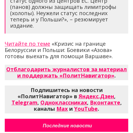
статус одного из центров ЕС. Центр
(панов) должны защищать лимитрофы
(холопы). Неужели статус последних
теперь и у Польши?», – резюмирует
издание.
Читайте по теме
«Кризис на границе
Белоруссии и Польши: Боевики «Азова»
готовы выехать для помощи Варшаве».
Отблагодарить журналистов за материал
и поддержать «ПолитНавигатор»
.
Подпишитесь на новости
«ПолитНавигатор» в
Яндекс.Дзен
,
Telegram
,
Одноклассниках
,
Вконтакте
,
каналы
Max
и
YouTube
.
Последние новости