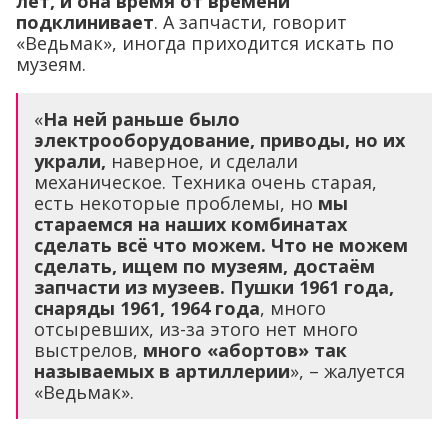
лет, и она время от времени
подклинивает
. А запчасти, говорит
«Ведьмак», иногда приходится искать по
музеям.
«
На ней раньше было
электрооборудование, приводы, но их
украли,
наверное, и сделали
механическое. Техника очень старая,
есть некоторые проблемы, но
мы
стараемся на наших комбинатах
сделать всё что можем. Что не можем
сделать, ищем по музеям, достаём
запчасти из музеев.
Пушки 1961 года,
снаряды 1961, 1964 года
, много
отсыревших, из-за этого нет много
выстрелов,
много «абортов» так
называемых в артиллерии
», – жалуется
«Ведьмак».