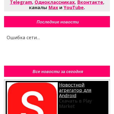
Telegram
,
Одноклассниках
,
Вконтакте
,
каналы
Max
и
YouTube
.
Последние новости
Ошибка сети...
Все новости за сегодня
Новостной
агрегатор для
Android
Скачать в Play
Market