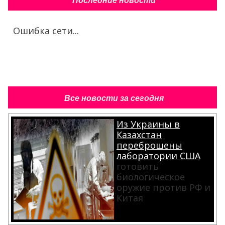
Последние новости
Ошибка сети...
Все новости за сегодня
Из Украины в
Казахстан
переброшены
лаборатории США
готовить
биологическое
оружие против РФ и
Китая