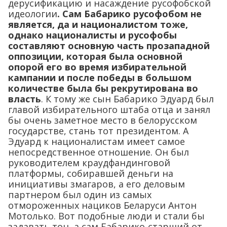
дерусификацию и насаждение русофобской
идеологии
. Сам Бабарико русофобом не
является, да и националистом тоже,
однако националисты и русофобы
составляют основную часть прозападной
оппозиции, которая была основной
опорой его во время избирательной
кампании и после победы в большом
количестве была бы рекрутирована во
власть
. К тому же сын Бабарико Эдуард был
главой избирательного штаба отца и занял
бы очень заметное место в белорусском
государстве, стань тот президентом. А
Эдуард к националистам имеет самое
непосредственное отношение. Он был
руководителем краудфандинговой
платформы, собиравшей деньги на
инициативы змагаров, а его деловым
партнером был один из самых
отмороженных нациков Беларуси Антон
Мотолько. Вот подобные люди и стали бы
задавать тон, а сам Бабарико-старший от