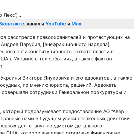
Вконтакте
, каналы
YouTube
и
Max
.
ся расстрелов правоохранителей и протестующих на
] Андрея Парубия, [внефракционного нардепа]
нного антиконституционного захвата власти в
ША в Украине в тех событиях, а также фактов
т.
Украины Виктора Януковича и его адвокатов”, а также
осудных, по мнению юриста, решений. Адвокаты
я совершали сотрудники Генеральной прокуратуры и
, который подразумевает предоставление АО “Авер
обранные нами в будущем улики незаконных действий
ловных дел, станут предметом детального
ва США, которое выделяет огромные финансовые