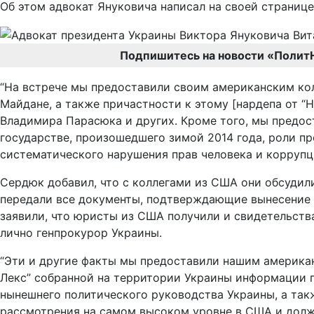
Об этом адвокат Януковича написал на своей странице
Подпишитесь на новости «Полит
“На встрече мы предоставили своим американским ко
Майдане, а также причастности к этому [нардепа от “
Владимира Парасюка и других. Кроме того, мы предо
государстве, произошедшего зимой 2014 года, роли п
систематического нарушения прав человека и коррупц
Сердюк добавил, что с коллегами из США они обсудили
передали все документы, подтверждающие вынесение 
заявили, что юристы из США получили и свидетельств
лично генпрокурор Украины.
“Эти и другие факты мы предоставили нашим американ
Лекс” собранной на территории Украины информации 
нынешнего политического руководства Украины, а так
рассмотрения на самом высоком уровне в США и долж