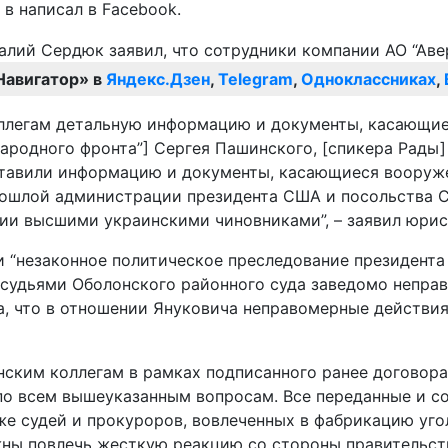
 в написал в Facebook.
Навигатор» в
Яндекс.Дзен
,
Telegram
,
Одноклассниках
,
ллегам детальную информацию и документы, касающие
Народного фронта”] Сергея Пашинского, [спикера Рады
ставили информацию и документы, касающиеся вооруже
рошлой администрации президента США и посольства С
ии высшими украинскими чиновниками”, – заявил юрис
 “незаконное политическое преследование президента 
судьями Оболонского районного суда заведомо неправ
а, что в отношении Януковича неправомерные действи
ским коллегам в рамках подписанного ранее договора
по всем вышеуказанным вопросам. Все переданные и с
же судей и прокуроров, вовлеченных в фабрикацию уго
ны повлечь жесткую реакцию со стороны правительст