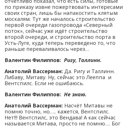
отчётливо показал, что есть силы, готовые
по приказу извне пожертвовать интересами
своих стран, лишь бы напакостить клятым
москалям. Тут же началось строительство
первой очереди газопровода «Северный
поток», сейчас уже идёт строительство
второй очереди, и строительство порта в
Усть-Луге, куда теперь переведено то, что
раньше переваливалось через…
Валентин Филиппов:
Ригу, Таллинн.
Анатолий Вассерман:
Да. Ригу и Таллинн.
Либаву, Митаву. Ну, сейчас это Лееппа и
Вентспилс. Если не ошибаюсь.
Валентин Филиппов:
Не знаю.
Анатолий Вассерман:
Насчёт Митавы не
помню точно, но….. кажется, Вентспилс.
Нет!!! Вентспилс, это Вендава! А как сейчас
называется Митава, просто не помню…. Бог