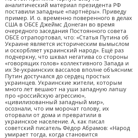
аналитический материал президента РФ
поставили западные «партнёры». Приведу
пример. И. о. временно поверенного в делах
США в ОБСЕ Джеймс Донеган во время
очередного заседания Постоянного совета
ОБСЕ отрапортовал, что: «Статья Путина об
Украине является историческим вымыслом
и оскорбляет украинский народ». Ещё раз
подчеркну, что шквал негатива со стороны
«говорящих голов» коллективного Запада и
их Зе-украинских вассалов вполне объясним:
Путин достучался до сердец простых
украинцев. Украинские жители, которым
много лет вешают на уши западную лапшу
про «российскую агрессию»,
«цивилизованный западный мир»,
осознали, что им морочат голову, их
оторвали от дома и превратили в
украинское население. А, как писал
советский писатель Фёдор Абрамов: «Народ
умирает тогда, когда становится