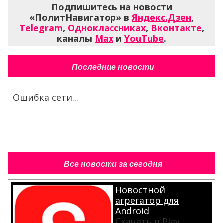
Подпишитесь на новости
«ПолитНавигатор» в
Яндекс.Дзен
,
Telegram
,
Одноклассниках
,
Вконтакте
,
каналы
Max
и
YouTube
.
Последние новости
Ошибка сети...
Все новости за сегодня
Новостной
агрегатор для
Android
Скачать в Play