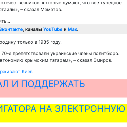
отечественников, которые думают, что все турецкое
тайлы», – сказал Меметов.
Вконтакте
, каналы
YouTube
и
Max
.
родину только в 1985 году.
 70-е препятствовали украинские члены политбюро.
 автономию крымским татарам», – сказал Эмиров.
держивают Киев
АЛ И ПОДДЕРЖАТЬ
ГАТОРА НА ЭЛЕКТРОННУЮ