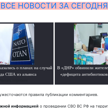
ВСЕ НОВОСТИ ЗА СЕГОДНЯ
азались о планах на случай
В «ДНР» обвинили жителе
да США из альянса
«дефицита антибиотиков
Читать поробнее
.
ужесточаются правила публикации комментариев.
ожной информацией
о проведении СВО ВС РФ на терри