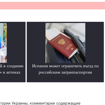
й в создании
Испания может ограничить въезд по
» в аптеках
российским загранпаспортам
Читать подробнее
тории Украины, комментарии содержащие