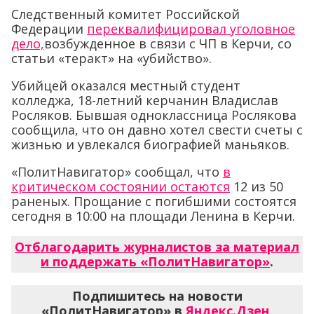
Следственный комитет Российской
Федерации
переквалифицировал уголовное
дело,
возбужденное в связи с ЧП в Керчи, со
статьи «теракт» на «убийство».
Убийцей оказался местный студент
колледжа, 18-летний керчанин Владислав
Росляков. Бывшая одноклассница Рослякова
сообщила, что он давно хотел свести счеты с
жизнью и увлекался биографией маньяков.
«ПолитНавигатор» сообщал, что
в
критическом состоянии остаются
12 из 50
раненых. Прощание с погибшими состоятся
сегодня в 10:00 на площади Ленина в Керчи.
Отблагодарить журналистов за материал
и поддержать «ПолитНавигатор»
.
Подпишитесь на новости
«ПолитНавигатор» в
Яндекс.Дзен
,