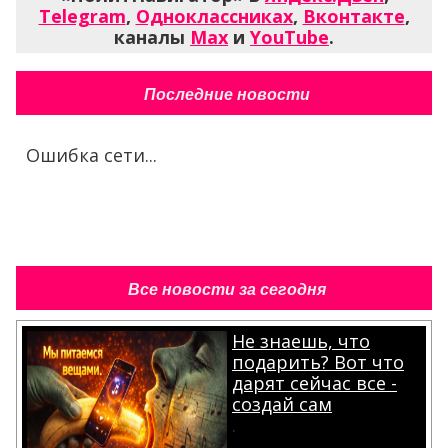
Telegram
,
Одноклассниках
,
Вконтакте
,
каналы
Max
и
YouTube
.
Последние новости
Ошибка сети...
Все новости за сегодня
Не знаешь, что
подарить? Вот что
дарят сейчас все -
создай сам
.