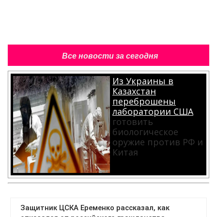
Все новости за сегодня
Из Украины в
Казахстан
переброшены
лаборатории США
готовить
биологическое
оружие против РФ и
Китая