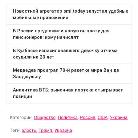
Категории:
Общество
,
Политика
,
Россия
,
США
,
Украина
Тэги:
злость
,
Трамп
,
Украина