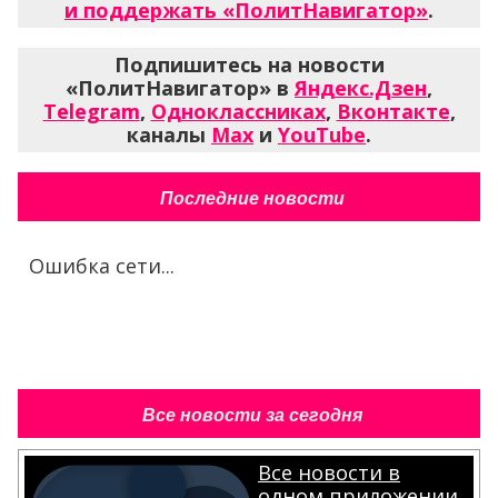
и поддержать «ПолитНавигатор»
.
Подпишитесь на новости
«ПолитНавигатор» в
Яндекс.Дзен
,
Telegram
,
Одноклассниках
,
Вконтакте
,
каналы
Max
и
YouTube
.
Последние новости
Ошибка сети...
Все новости за сегодня
Все новости в
одном приложении