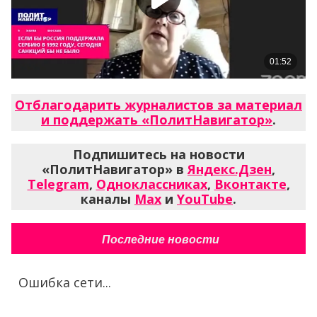
Отблагодарить журналистов за материал
и поддержать «ПолитНавигатор»
.
Подпишитесь на новости
«ПолитНавигатор» в
Яндекс.Дзен
,
Telegram
,
Одноклассниках
,
Вконтакте
,
каналы
Max
и
YouTube
.
Последние новости
Ошибка сети...