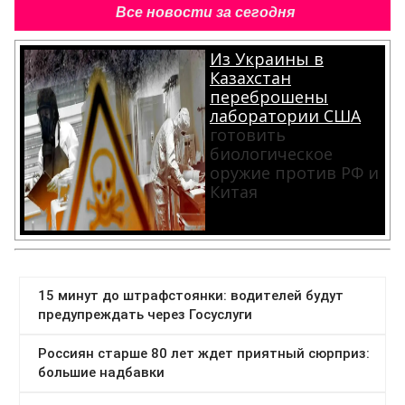
Все новости за сегодня
Из Украины в
Казахстан
переброшены
лаборатории США
готовить
биологическое
оружие против РФ и
Китая