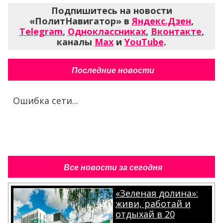
Подпишитесь на новости
«ПолитНавигатор» в
Яндекс.Дзен
,
Telegram
,
Одноклассниках
,
Вконтакте
,
каналы
Max
и
YouTube
.
Последние новости
Ошибка сети...
Все новости за сегодня
«Зеленая долина»:
живи, работай и
отдыхай в 20