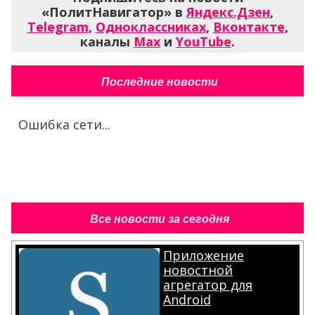
«ПолитНавигатор» в
Яндекс.Дзен
,
Telegram
,
Одноклассниках
,
Вконтакте
,
каналы
Max
и
YouTube
.
Последние новости
Ошибка сети...
Все новости за сегодня
Приложение
новостной
агрегатор для
Android
.