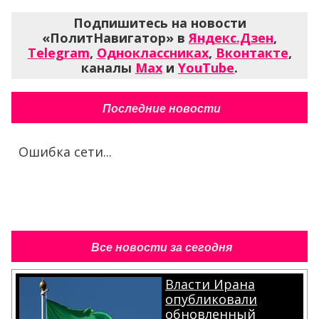
Подпишитесь на новости
«ПолитНавигатор» в
Яндекс.Дзен
,
Telegram
,
Одноклассниках
,
Вконтакте
,
каналы
Max
и
YouTube
.
Последние новости
Ошибка сети...
Все новости за сегодня
Власти Ирана
опубликовали
обновленный