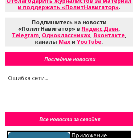
Отблагодарить журналистов за материал
и поддержать «ПолитНавигатор»
.
Подпишитесь на новости
«ПолитНавигатор» в
Яндекс.Дзен
,
Telegram
,
Одноклассниках
,
Вконтакте
,
каналы
Max
и
YouTube
.
Последние новости
Ошибка сети...
Все новости за сегодня
Приложение