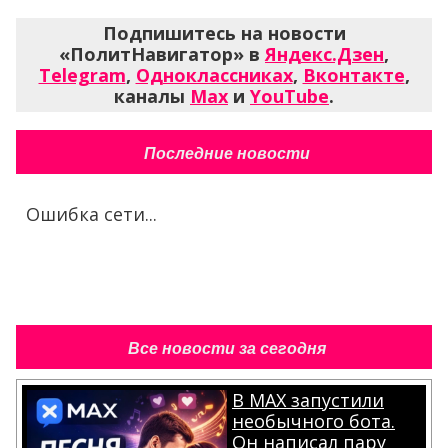
Подпишитесь на новости
«ПолитНавигатор» в
Яндекс.Дзен
,
Telegram
,
Одноклассниках
,
Вконтакте
,
каналы
Max
и
YouTube
.
Последние новости
Ошибка сети...
Все новости за сегодня
В MAX запустили
необычного бота.
Он написал пару