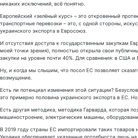
никаких исключений, всё понятно.
Европейский «зелёный курс» – это откровенный прот
транспортные перевозки – это, с одной стороны, иску
украинского экспорта в Евросоюз.
И отсутствия доступа к государственным закупкам Евро
моей точки зрения), полностью открыла свои публичны
закупки на уровне почти 40%. Для сравнения: в США и 
Ну, и когда мы слышим, что посол ЕС позволяет сказа
возмущение.
Есть ли потенциал изменения этой ситуации? Безуслов
это примерно половина украинского экспорта в ЕС. Но
Есть другая методика, методика Гарварда, которая п
машиностроение, электрические машины, оборудовани
В 2019 году страны ЕС импортировали таких товаров н
Украина обеспечивает указанные потребности лишь на 