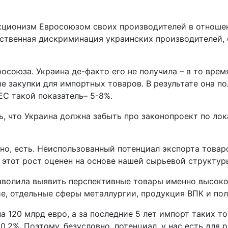
екционизм Евросоюзом своих производителей в отноше
сственная дискриминация украинских производителей, 
союза. Украина де-факто его не получила – в то время
е закупки для импортных товаров. В результате она п
ЕС такой показатель– 5-8%.
ть, что Украина должна забыть про законопроект по ло
но, есть. Неиспользованный потенциал экспорта товар
 этот рост оценен на основе нашей сырьевой структур
озволила выявить перспективные товары именно высоко
е, отдельные сферы металлургии, продукция ВПК и по
а 120 млрд евро, а за последние 5 лет импорт таких т
0,2%. Поэтому, безусловно, потенциал, у нас есть для