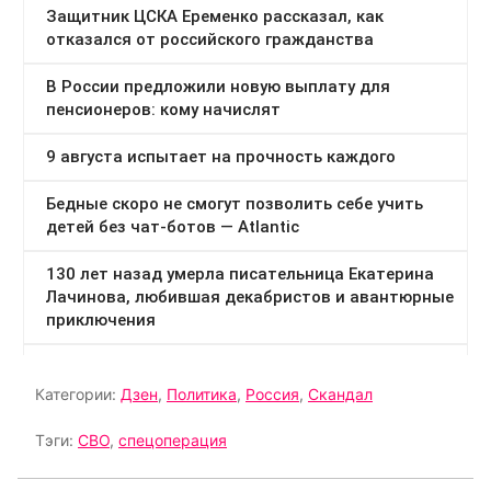
Категории:
Дзен
,
Политика
,
Россия
,
Скандал
Тэги:
СВО
,
спецоперация