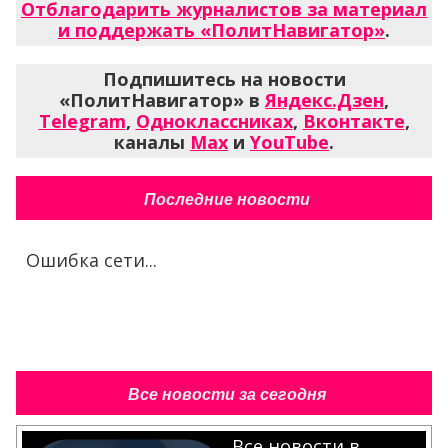
Отблагодарить журналистов за материал
и поддержать «ПолитНавигатор»
.
Подпишитесь на новости
«ПолитНавигатор» в
Яндекс.Дзен
,
Telegram
,
Одноклассниках
,
Вконтакте
,
каналы
Max
и
YouTube
.
Последние новости
Ошибка сети...
Все новости за сегодня
Все новости в