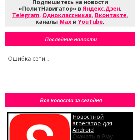
Подпишитесь на новости
«ПолитНавигатор» в
Яндекс.Дзен
,
Telegram
,
Одноклассниках
,
Вконтакте
,
каналы
Max
и
YouTube
.
Последние новости
Ошибка сети...
Все новости за сегодня
Новостной
агрегатор для
Android
Скачать в Play