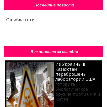
Последние новости
Ошибка сети...
Все новости за сегодня
Из Украины в
Казахстан
переброшены
лаборатории США
готовить
биологическое
оружие против РФ и
Китая