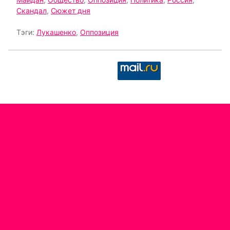
Скандал
,
Сюжет дня
Тэги:
Лукашенко
,
Оппозиция