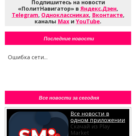
Подпишитесь на новости
«ПолитНавигатор» в
Яндекс.Дзен
,
Telegram
,
Одноклассниках
,
Вконтакте
,
каналы
Max
и
YouTube
.
Последние новости
Ошибка сети...
Все новости за сегодня
Все новости в
одном приложении
Скачай из Play
Market