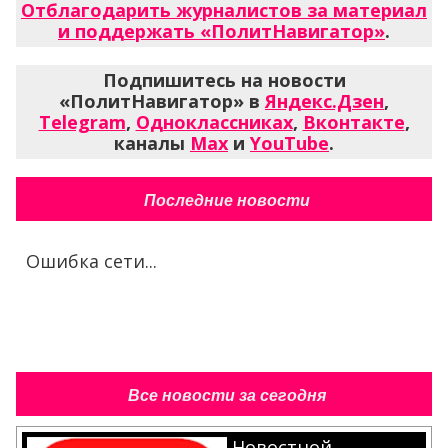
Отблагодарить журналистов за материал
и поддержать «ПолитНавигатор»
.
Подпишитесь на новости
«ПолитНавигатор» в
Яндекс.Дзен
,
Telegram
,
Одноклассниках
,
Вконтакте
,
каналы
Max
и
YouTube
.
Последние новости
Ошибка сети...
Все новости за сегодня
Новостной