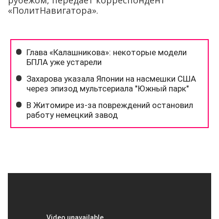
рубежом, передаёт корреспондент
«ПолитНавигатора».