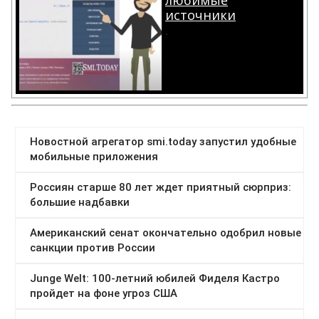
любимые
источники
.