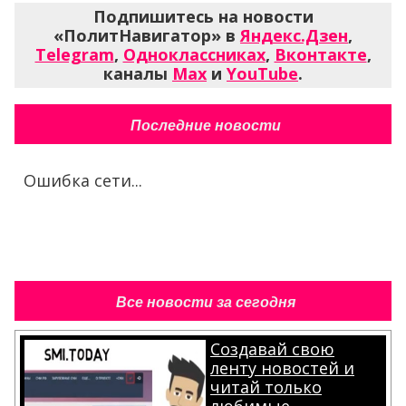
Подпишитесь на новости
«ПолитНавигатор» в
Яндекс.Дзен
,
Telegram
,
Одноклассниках
,
Вконтакте
,
каналы
Max
и
YouTube
.
Последние новости
Ошибка сети...
Все новости за сегодня
Создавай свою
ленту новостей и
читай только