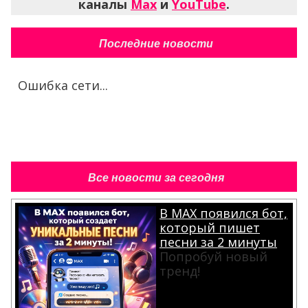
каналы
Max
и
YouTube
.
Последние новости
Ошибка сети...
Все новости за сегодня
В MAX появился бот,
который пишет
песни за 2 минуты
Попробуй новый
тренд!