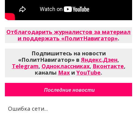
Отблагодарить журналистов за материал
и поддержать «ПолитНавигатор»
.
Подпишитесь на новости
«ПолитНавигатор» в
Яндекс.Дзен
,
Telegram
,
Одноклассниках
,
Вконтакте
,
каналы
Max
и
YouTube
.
Последние новости
Ошибка сети...