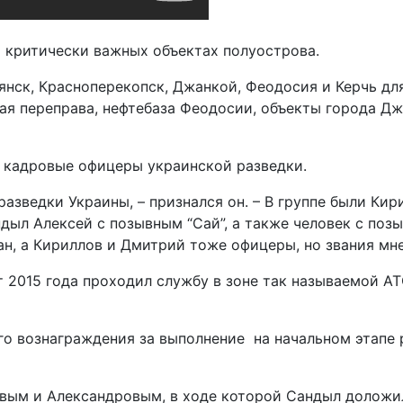
а критически важных объектах полуострова.
нск, Красноперекопск, Джанкой, Феодосия и Керчь для
я переправа, нефтебаза Феодосии, объекты города Джа
и кадровые офицеры украинской разведки.
азведки Украины, – признался он. – В группе были Кир
ндыл Алексей с позывным “Сай”, а также человек с по
ан, а Кириллов и Дмитрий тоже офицеры, но звания мне
т 2015 года проходил службу в зоне так называемой АТ
го вознаграждения за выполнение на начальном этапе
вым и Александровым, в ходе которой Сандыл доложил 