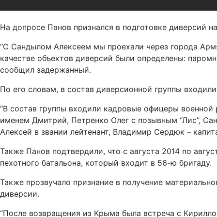
На допросе Панов признался в подготовке диверсий н
“С Сандылом Алексеем мы проехали через города Армя
качестве объектов диверсий были определены: паромна
сообщил задержанный.
По его словам, в состав диверсионной группы входил
“В состав группы входили кадровые офицеры военной р
именем Дмитрий, Петренко Олег с позывным “Лис”, Са
Алексей в звании лейтенант, Владимир Сердюк – капит
Также Панов подтвердили, что с августа 2014 по авгус
пехотного батальона, который входит в 56-ю бригаду.
Также прозвучало признание в получение материально
диверсии.
“После возвращения из Крыма была встреча с Кирилло