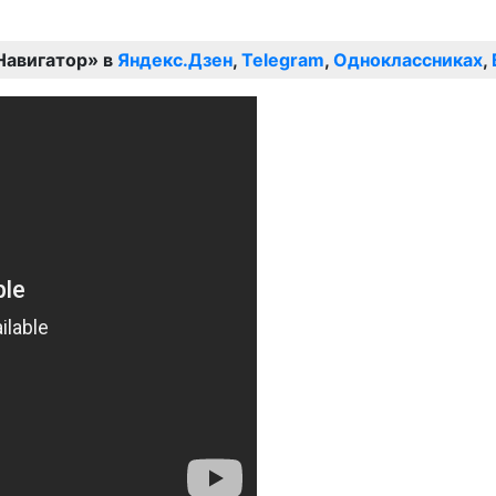
Навигатор» в
Яндекс.Дзен
,
Telegram
,
Одноклассниках
,