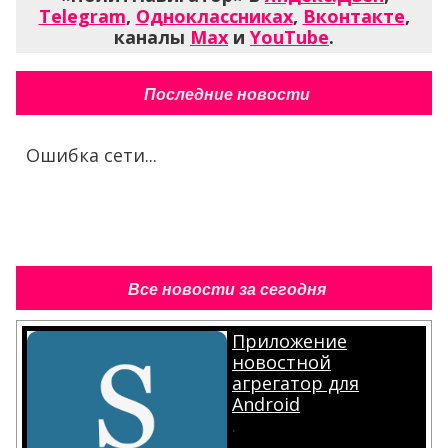
Telegram
,
Одноклассниках
,
Вконтакте
,
каналы
Max
и
YouTube
.
Последние новости
Ошибка сети...
Все новости за сегодня
Приложение
новостной
агрегатор для
Android
.