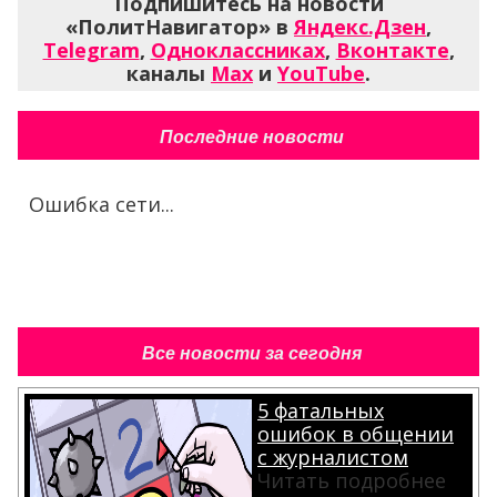
Подпишитесь на новости
«ПолитНавигатор» в
Яндекс.Дзен
,
Telegram
,
Одноклассниках
,
Вконтакте
,
каналы
Max
и
YouTube
.
Последние новости
Ошибка сети...
Все новости за сегодня
5 фатальных
ошибок в общении
с журналистом
Читать подробнее