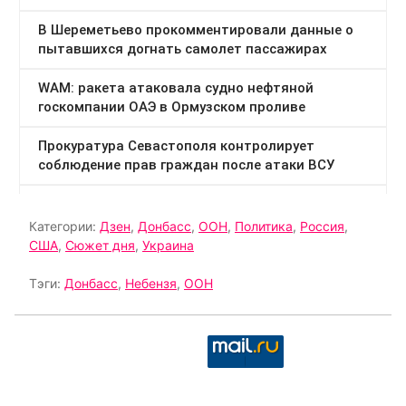
Категории:
Дзен
,
Донбасс
,
ООН
,
Политика
,
Россия
,
США
,
Сюжет дня
,
Украина
Тэги:
Донбасс
,
Небензя
,
ООН