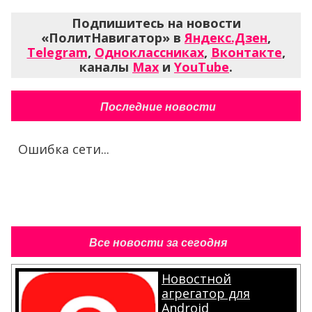
Подпишитесь на новости
«ПолитНавигатор» в
Яндекс.Дзен
,
Telegram
,
Одноклассниках
,
Вконтакте
,
каналы
Max
и
YouTube
.
Последние новости
Ошибка сети...
Все новости за сегодня
Новостной
агрегатор для
Android