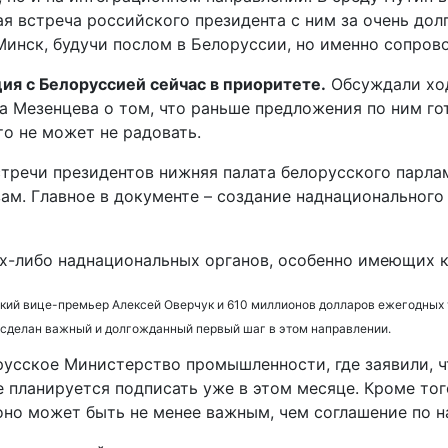
я встреча российского президента с ним за очень долг
инск, будучи послом в Белоруссии, но именно сопрово
ия с Белоруссией сейчас в приоритете.
Обсуждали ход
а Мезенцева о том, что раньше предложения по ним го
о не может не радовать.
стречи президентов нижняя палата белорусского парл
ам. Главное в документе – создание наднационального
их-либо наднациональных органов, особенно имеющих 
йский вице-премьер Алексей Оверчук и 610 миллионов долларов ежегодных
 сделан важный и долгожданный первый шаг в этом направлении.
усское Министерство промышленности, где заявили, ч
 планируется подписать уже в этом месяце. Кроме тог
оно может быть не менее важным, чем соглашение по н