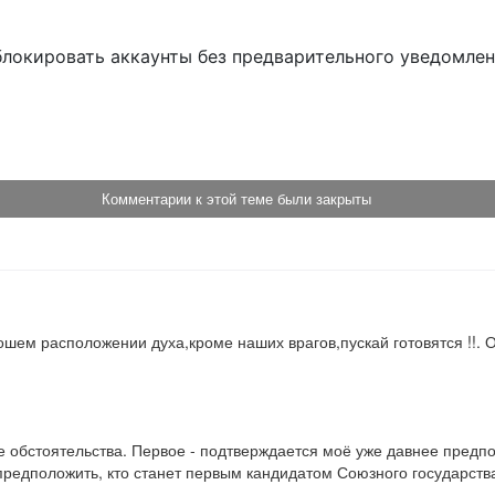
блокировать аккаунты без предварительного уведомле
!
Комментарии к этой теме были закрыты
орошем расположении духа,кроме наших врагов,пускай готовятся !!.
е обстоятельства. Первое - подтверждается моё уже давнее предп
предположить, кто станет первым кандидатом Союзного государства