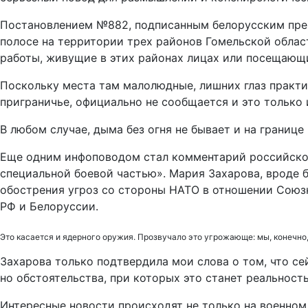
Постановлением №882, подписанным белорусским прем
полосе на территории трех районов Гомельской облас
работы, живущие в этих районах лицах или посещающ
Поскольку места там малолюдные, лишних глаз практи
приграничье, официально не сообщается и это только 
В любом случае, дыма без огня не бывает и на границе
Еще одним инфоповодом стал комментарий российског
специальной боевой частью». Мария Захарова, вроде б
обострения угроз со стороны НАТО в отношении Союзн
РФ и Белоруссии.
Это касается и ядерного оружия. Прозвучало это угрожающе: мы, конечно, 
Захарова только подтвердила мои слова о том, что се
но обстоятельства, при которых это станет реальност
Интересные новости происходят не только на военном,