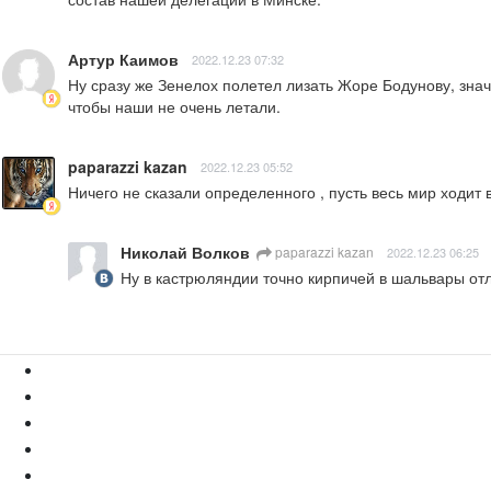
Артур Каимов
2022.12.23 07:32
Ну сразу же Зенелох полетел лизать Жоре Бодунову, знач
чтобы наши не очень летали.
paparazzi kazan
2022.12.23 05:52
Ничего не сказали определенного , пусть весь мир ходит
Николай Волков
paparazzi kazan
2022.12.23 06:25
Ну в кастрюляндии точно кирпичей в шальвары о