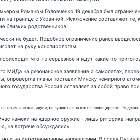
ьером Романом Головченко 19 декабря был ограничен 
ти на границе с Украиной. Исключение составляют те,
ие близких родственников.
чески не будет. Подобное ограничение ранее вводилос
играет на руку конспирологам.
 происходит что-то серьезное и идут какие-то пригото
о МИДа на резонансное заявление о самолетах, перео
ы, опровергла планы поставки Минску немирного атома,
ого государства Россия оставляет за собой право пр
не хотим и не планируем, но лучше нас на это не провоцировать. Надеюсь,
йчас намеки на ядерное оружие – лишь риторика, напра
ью, на встрече обсуждались.
 но и на интеграционном направлении. В среду Путин 