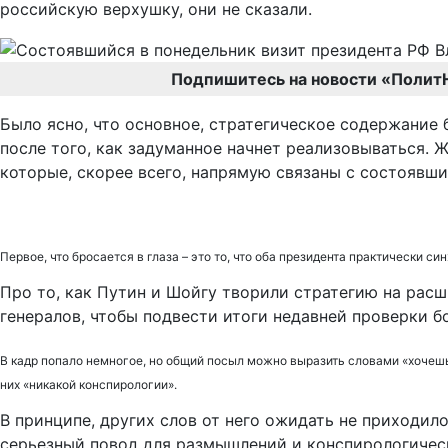
российскую верхушку, они не сказали.
Подпишитесь на новости «Полит
Было ясно, что основное, стратегическое содержание 
после того, как задуманное начнет реализовываться. 
которые, скорее всего, напрямую связаны с состоявш
Первое, что бросается в глаза – это то, что оба президента практически
Про то, как Путин и Шойгу творили стратегию на рас
генералов, чтобы подвести итоги недавней проверки б
В кадр попало немногое, но общий посыл можно выразить словами «хочешь
них «никакой конспирологии».
В принципе, других слов от него ожидать не приходил
серьезный повод для размышлений и конспирологичес