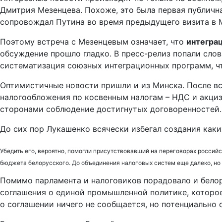
Дмитрия Мезенцева. Похоже, это была первая публична
сопровождал Путина во время предыдущего визита в М
Поэтому встреча с Мезенцевым означает, что
интеграц
обсуждение прошло гладко. В пресс-релиз попали слов
систематизация союзных интеграционных программ, чт
Оптимистичные новости пришли и из Минска. После в
налогообложения по косвенным налогам – НДС и акциз
сторонами соблюдение достигнутых договоренностей.
До сих пор Лукашенко всячески избегал создания как
Убедить его, вероятно, помогли присутствовавший на переговорах росси
бюджета белорусского. До объединения налоговых систем еще далеко, но
Помимо парламента и налоговиков порадовало и белор
соглашения о единой промышленной политике, которое
о соглашении ничего не сообщается, но потенциально 