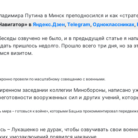
Навигатор» в
Яндекс.Дзен
,
Telegram
,
Одноклассниках
,
беседы озвучено не было, и в предыдущей статье я нап
Ждать пришлось недолго. Прошло всего три дня, но за 
имся визитом.
 синхронно провели по масштабному совещанию с военными.
ширенном заседании коллегии Минобороны, написано уж
оеготовности вооруженных сил и других учений, котор
 мира – готовься к войне», которыми Бацька прокомментировал передвижен
ось – Лукашенко не дурак, чтобы озвучивать свои вое
ких умозаключений появился накануне.