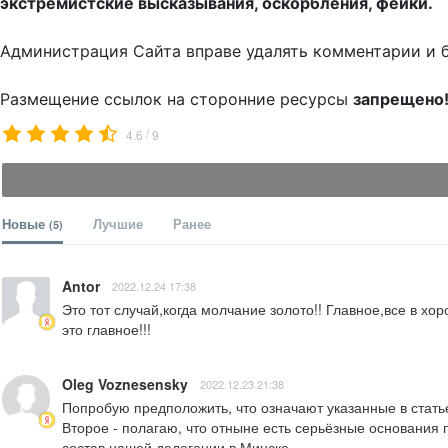
экстремистские высказывания, оскорбления, фейки.
Администрация Сайта вправе удалять комментарии и 
Размещение ссылок на сторонние ресурсы
запрещено
/
4.6
9
Новые
Лучшие
Ранее
(5)
Antor
2022.12.24 17:38
Это тот случай,когда молчание золото!! Главное,все в х
это главное!!!
Oleg Voznesensky
2022.12.23 21:38
Попробую предположить, что означают указанные в стать
Второе - полагаю, что отныне есть серьёзные основания 
состав нашей делегации в Минске.