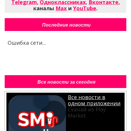
Telegram
,
Одноклассниках
,
Вконтакте
,
каналы
Max
и
YouTube
.
Последние новости
Ошибка сети...
Все новости за сегодня
Все новости в
одном приложении
Скачай из Play
Market