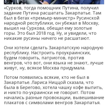
«Сурков, тогда помощник Путина, получил
задание Путина расшатать Закарпатье. Там
был в бегах «премьер-министр» Русинской
народной республики, он убежал в Москву,
вышел на Суркова, обещал ему золотые
горы. Это был 2018 год. Ну, и увидели, что
никакие русины ничего не расшатают.
Они хотели сделать Закарпатскую народную
республику. Настроить проукраинских,
будем говорить, патриотов, против
венгров, что вот, они языка не знают, лучше
живут, ну, всякое Москва придумала.
Потом появились всякие, кто не был в
Закарпатье. Лариса Ниццой сказала, что
была в Берегово, хотела чашку кофе выпить,
и никто по-украински не говорит. Потом
начались разные провокации, вывешивание
плакатов с символами венгров Закарпатья.